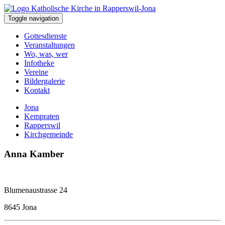
Toggle navigation
Gottesdienste
Veranstaltungen
Wo, was, wer
Infotheke
Vereine
Bildergalerie
Kontakt
Jona
Kempraten
Rapperswil
Kirchgemeinde
Anna Kamber
Blumenaustrasse 24
8645 Jona