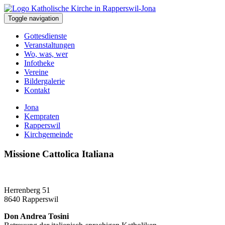
Toggle navigation
Gottesdienste
Veranstaltungen
Wo, was, wer
Infotheke
Vereine
Bildergalerie
Kontakt
Jona
Kempraten
Rapperswil
Kirchgemeinde
Missione Cattolica Italiana
Herrenberg 51
8640 Rapperswil
Don Andrea Tosini