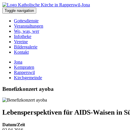
Toggle navigation
Gottesdienste
Veranstaltungen
Wo, was, wer
Infotheke
Vereine
Bildergalerie
Kontakt
Jona
Kempraten
Rapperswil
Kirchgemeinde
Benefizkonzert ayoba
Lebensperspektiven für AIDS-Waisen in S
Datum/Zeit
02.04.2016