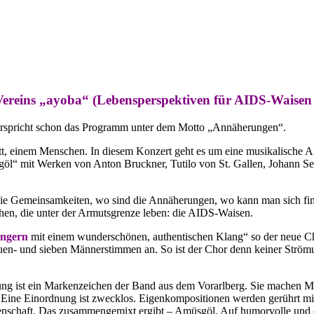
Vereins „ayoba“ (Lebensperspektiven für AIDS-Waisen 
 verspricht schon das Programm unter dem Motto „Annäherungen“.
tt, einem Menschen. In diesem Konzert geht es um eine musikalische 
l“ mit Werken von Anton Bruckner, Tutilo von St. Gallen, Johann Se
d die Gemeinsamkeiten, wo sind die Annäherungen, wo kann man sich fi
hen, die unter der Armutsgrenze leben: die AIDS-Waisen.
ängern
mit einem wunderschönen, authentischen Klang“ so der neue C
en- und sieben Männerstimmen an. So ist der Chor denn keiner Ström
g ist ein Markenzeichen der Band aus dem Vorarlberg. Sie machen Mu
.. Eine Einordnung ist zwecklos. Eigenkompositionen werden gerührt m
schaft. Das zusammengemixt ergibt – Amüsgöl. Auf humorvolle und or