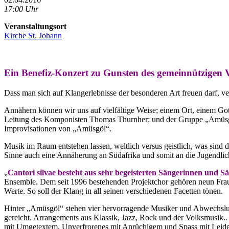
17:00 Uhr
Veranstaltungsort
Kirche St. Johann
Ein Benefiz-Konzert zu Gunsten des gemeinnützigen 
Dass man sich auf Klangerlebnisse der besonderen Art freuen darf,
Annähern können wir uns auf vielfältige Weise; einem Ort, einem Go
Leitung des Komponisten Thomas Thurnher; und der Gruppe „Amüsgö
Improvisationen von „Amüsgöl“.
Musik im Raum entstehen lassen, weltlich versus geistlich, was sin
Sinne auch eine Annäherung an Südafrika und somit an die Jugendlic
„
Cantori silvae besteht aus sehr begeisterten Sängerinnen und S
Ensemble. Dem seit 1996 bestehenden Projektchor gehören neun Frau
Werte. So soll der Klang in all seinen verschiedenen Facetten tönen.
Hinter „Amüsgöl“ stehen vier hervorragende Musiker und Abwechslun
gereicht. Arrangements aus Klassik, Jazz, Rock und der Volksmusik
mit Umgetextem, Unverfrorenes mit Anrüchigem und Spass mit Leiden