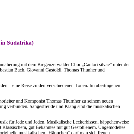
in Südafrika)
Annäherung mit dem Bregenzerwälder Chor „Cantori silvae“ unter der
bastian Bach, Giovanni Gastoldi, Thomas Thunher und
nden – eine Reise zu den verschiedenen Tönen. Im übertragenen
horleiter und Komponist Thomas Thurnher zu seinem neuen
ung verbunden. Sangesfreude und Klang sind die musikalischen
sik für Jede und Jeden. Musikalische Leckerbissen, häppchenweise
it Klassischem, gut Bekanntes mit gut Gestohlenem. Ungemodeltes
iginelle musikalischen „Häppchen“ darf man sich freuen.