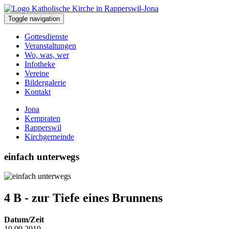
Toggle navigation
Gottesdienste
Veranstaltungen
Wo, was, wer
Infotheke
Vereine
Bildergalerie
Kontakt
Jona
Kempraten
Rapperswil
Kirchgemeinde
einfach unterwegs
4 B - zur Tiefe eines Brunnens
Datum/Zeit
10.09.2019