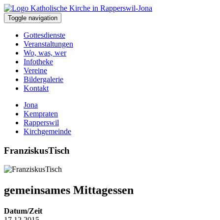
Toggle navigation
Gottesdienste
Veranstaltungen
Wo, was, wer
Infotheke
Vereine
Bildergalerie
Kontakt
Jona
Kempraten
Rapperswil
Kirchgemeinde
FranziskusTisch
gemeinsames Mittagessen
Datum/Zeit
17.12.2015