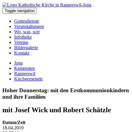
Toggle navigation
Gottesdienste
Veranstaltungen
Wo, was, wer
Infotheke
Vereine
Bildergalerie
Kontakt
Jona
Kempraten
Rapperswil
Kirchgemeinde
Hoher Donnerstag: mit den Erstkommunionkindern
und ihre Familien
mit Josef Wick und Robert Schätzle
Datum/Zeit
18.04.2019