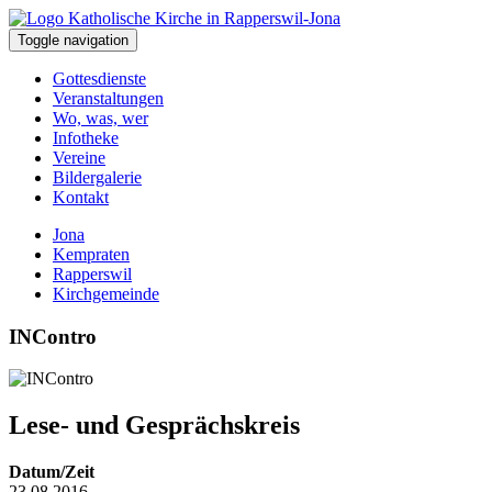
Toggle navigation
Gottesdienste
Veranstaltungen
Wo, was, wer
Infotheke
Vereine
Bildergalerie
Kontakt
Jona
Kempraten
Rapperswil
Kirchgemeinde
INContro
Lese- und Gesprächskreis
Datum/Zeit
23.08.2016