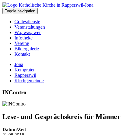
Toggle navigation
Gottesdienste
Veranstaltungen
Wo, was, wer
Infotheke
Vereine
Bildergalerie
Kontakt
Jona
Kempraten
Rapperswil
Kirchgemeinde
INContro
Lese- und Gesprächskreis für Männer
Datum/Zeit
21.08.2018