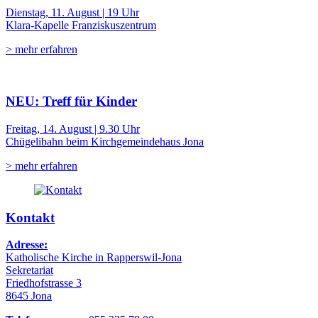
Dienstag, 11. August | 19 Uhr
Klara-Kapelle Franziskuszentrum
> mehr erfahren
NEU: Treff für Kinder
Freitag, 14. August | 9.30 Uhr
Chügelibahn beim Kirchgemeindehaus Jona
> mehr erfahren
Kontakt
Adresse:
Katholische Kirche in Rapperswil-Jona
Sekretariat
Friedhofstrasse 3
8645 Jona