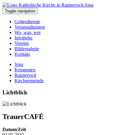
Toggle navigation
Gottesdienste
Veranstaltungen
Wo, was, wer
Infotheke
Vereine
Bildergalerie
Kontakt
Jona
Kempraten
Rapperswil
Kirchgemeinde
Lichtblick
TrauerCAFÉ
Datum/Zeit
03.07.2015