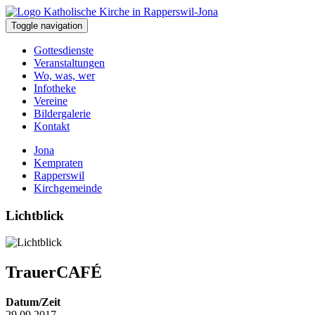
Toggle navigation
Gottesdienste
Veranstaltungen
Wo, was, wer
Infotheke
Vereine
Bildergalerie
Kontakt
Jona
Kempraten
Rapperswil
Kirchgemeinde
Lichtblick
TrauerCAFÉ
Datum/Zeit
29.09.2017