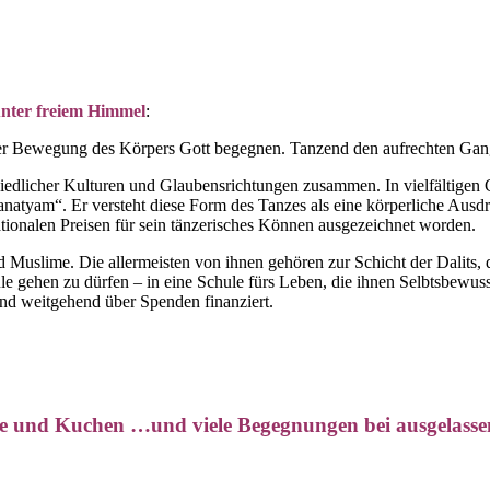
 unter freiem Himmel
:
In der Bewegung des Körpers Gott begegnen. Tanzend den aufrechten Gan
schiedlicher Kulturen und Glaubensrichtungen zusammen. In vielfältigen
natyam“. Er versteht diese Form des Tanzes als eine körperliche Ausdr
rnationalen Preisen für sein tänzerisches Können ausgezeichnet worden.
d Muslime. Die allermeisten von ihnen gehören zur Schicht der Dalits,
 gehen zu dürfen – in eine Schule fürs Leben, die ihnen Selbtsbewusst
und weitgehend über Spenden finanziert.
ffee und Kuchen …und viele Begegnungen bei ausgelass