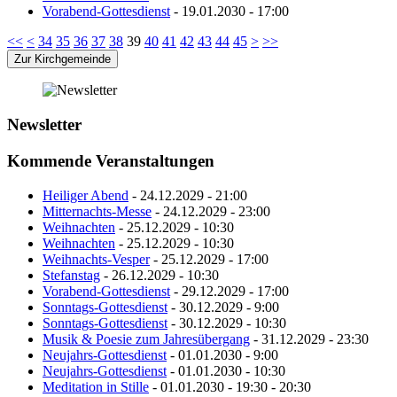
Vorabend-Gottesdienst
- 19.01.2030 - 17:00
<<
<
34
35
36
37
38
39
40
41
42
43
44
45
>
>>
Zur Kirchgemeinde
Newsletter
Kommende Veranstaltungen
Heiliger Abend
- 24.12.2029 - 21:00
Mitternachts-Messe
- 24.12.2029 - 23:00
Weihnachten
- 25.12.2029 - 10:30
Weihnachten
- 25.12.2029 - 10:30
Weihnachts-Vesper
- 25.12.2029 - 17:00
Stefanstag
- 26.12.2029 - 10:30
Vorabend-Gottesdienst
- 29.12.2029 - 17:00
Sonntags-Gottesdienst
- 30.12.2029 - 9:00
Sonntags-Gottesdienst
- 30.12.2029 - 10:30
Musik & Poesie zum Jahresübergang
- 31.12.2029 - 23:30
Neujahrs-Gottesdienst
- 01.01.2030 - 9:00
Neujahrs-Gottesdienst
- 01.01.2030 - 10:30
Meditation in Stille
- 01.01.2030 - 19:30 - 20:30