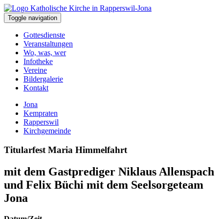
Toggle navigation
Gottesdienste
Veranstaltungen
Wo, was, wer
Infotheke
Vereine
Bildergalerie
Kontakt
Jona
Kempraten
Rapperswil
Kirchgemeinde
Titularfest Maria Himmelfahrt
mit dem Gastprediger Niklaus Allenspach
und Felix Büchi mit dem Seelsorgeteam
Jona
Datum/Zeit