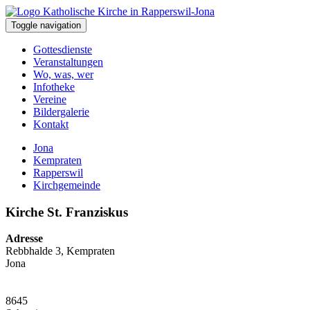
Toggle navigation
Gottesdienste
Veranstaltungen
Wo, was, wer
Infotheke
Vereine
Bildergalerie
Kontakt
Jona
Kempraten
Rapperswil
Kirchgemeinde
Kirche St. Franziskus
Adresse
Rebbhalde 3, Kempraten
Jona
8645