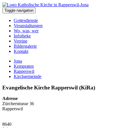
Toggle navigation
Gottesdienste
Veranstaltungen
Wo, was, wer
Infotheke
Vereine
Bildergalerie
Kontakt
Jona
Kempraten
Rapperswil
Kirchgemeinde
Evangelische Kirche Rapperswil (KiRa)
Adresse
Zürcherstrasse 36
Rapperswil
8640