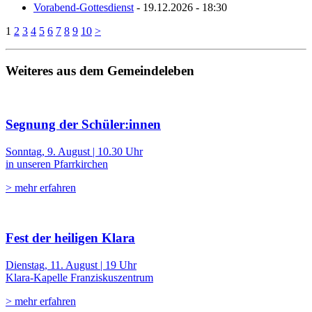
Vorabend-Gottesdienst
- 19.12.2026 - 18:30
1
2
3
4
5
6
7
8
9
10
>
Weiteres aus dem Gemeindeleben
Segnung der Schüler:innen
Sonntag, 9. August | 10.30 Uhr
in unseren Pfarrkirchen
> mehr erfahren
Fest der heiligen Klara
Dienstag, 11. August | 19 Uhr
Klara-Kapelle Franziskuszentrum
> mehr erfahren