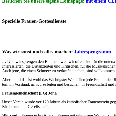
Besuchen Sie unsere eigene Homepage:
mit einem C
Spezielle Frauen-Gottesdienste
Was wir sonst noch alles machen:
Jahresprogramm
… Und wir sprengen den Rahmen, weil wir offen sind für die unterschi
Interessierten, die Distanzierten und Kritischen, für die Musikalische
Auch jene, die einen Schmerz zu verkraften haben, sind willkommen 
Aber – und das ist wohl das Wichtigste: Wir stellen jede Frau in den 
tun: im Vorstand, im Kurse leiten und besuchen, in Freundschaft un
Frauengemeinschaft (FG) Jona
Unser Verein wurde vor 120 Jahren als katholischer Frauenverein gegr
Kirche und der Gesellschaft.
Wir sind
– Frauen jeden Alters – Frauen mit religiösem Weitblick – F