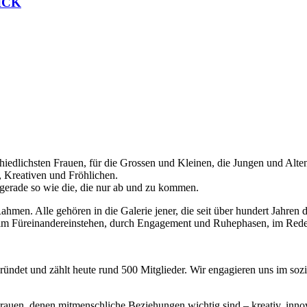
LICK
edlichsten Frauen, für die Grossen und Kleinen, die Jungen und Alten, 
n, Kreativen und Fröhlichen.
gerade so wie die, die nur ab und zu kommen.
Rahmen. Alle gehören in die Galerie jener, die seit über hundert Jahre
d im Füreinandereinstehen, durch Engagement und Ruhephasen, im Rede
ündet und zählt heute rund 500 Mitglieder. Wir engagieren uns im sozial
rauen, denen mitmenschliche Beziehungen wichtig sind – kreativ, innovat